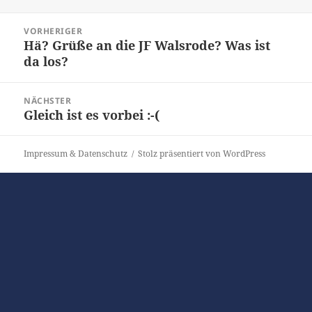
am
Beitragsnavigation
VORHERIGER
Hä? Grüße an die JF Walsrode? Was ist
Vorheriger
da los?
Beitrag:
NÄCHSTER
Gleich ist es vorbei :-(
Nächster
Beitrag:
Impressum & Datenschutz
Stolz präsentiert von WordPress