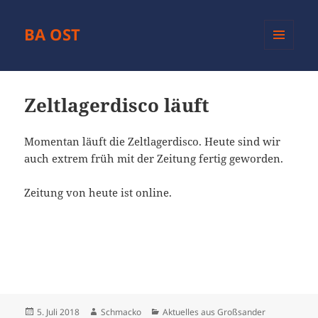
BA OST
MENÜ
UND
WIDGETS
Zeltlagerdisco läuft
Momentan läuft die Zeltlagerdisco. Heute sind wir
auch extrem früh mit der Zeitung fertig geworden.
Zeitung von heute ist online.
Veröffentlicht
Autor
Kategorien
5. Juli 2018
Schmacko
Aktuelles aus Großsander