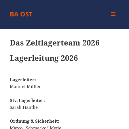
BA OST
MENÜ
UND
WIDGETS
Das Zeltlagerteam 2026
Lagerleitung 20
26
Lagerleiter:
Manuel Müller
Stv. Lagerleiter:
Sarah Hantke
Ordnung & Sicherheit:
Marco „Schmacko“ Metje