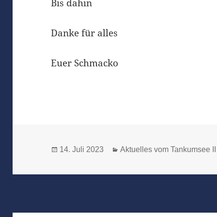
Bis dahin
Danke für alles
Euer Schmacko
Veröffentlicht
Kategorien
14. Juli 2023
Aktuelles vom Tankumsee II
am