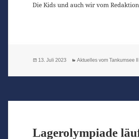
Die Kids und auch wir vom Redaktio
Veröffentlicht
Kategorien
13. Juli 2023
Aktuelles vom Tankumsee II
am
Lagerolympiade läuf