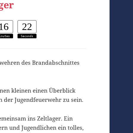
ger
16
22
inutes
Seconds
erwehren des Brandabschnittes
inen kleinen einen Überblick
in der Jugendfeuerwehr zu sein.
emeinsam ins Zeltlager. Ein
n und Jugendlichen ein tolles,