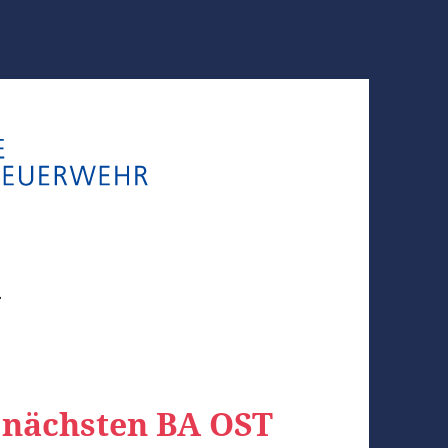
n
 nächsten BA OST