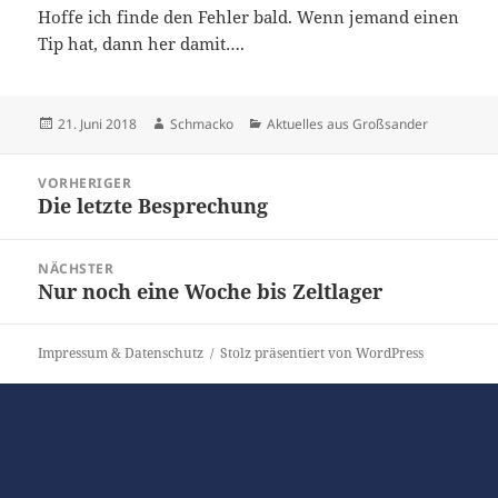
Hoffe ich finde den Fehler bald. Wenn jemand einen
Tip hat, dann her damit….
Veröffentlicht
Autor
Kategorien
21. Juni 2018
Schmacko
Aktuelles aus Großsander
am
Beitragsnavigation
VORHERIGER
Die letzte Besprechung
Vorheriger
Beitrag:
NÄCHSTER
Nur noch eine Woche bis Zeltlager
Nächster
Beitrag:
Impressum & Datenschutz
Stolz präsentiert von WordPress