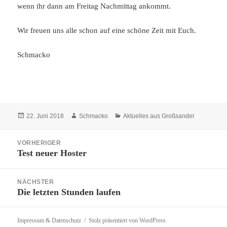
wenn ihr dann am Freitag Nachmittag ankommt.
Wir freuen uns alle schon auf eine schöne Zeit mit Euch.
Schmacko
Veröffentlicht
Autor
Kategorien
22. Juni 2018
Schmacko
Aktuelles aus Großsander
am
Beitragsnavigation
VORHERIGER
Test neuer Hoster
Vorheriger
Beitrag:
NÄCHSTER
Die letzten Stunden laufen
Nächster
Beitrag:
Impressum & Datenschutz
Stolz präsentiert von WordPress