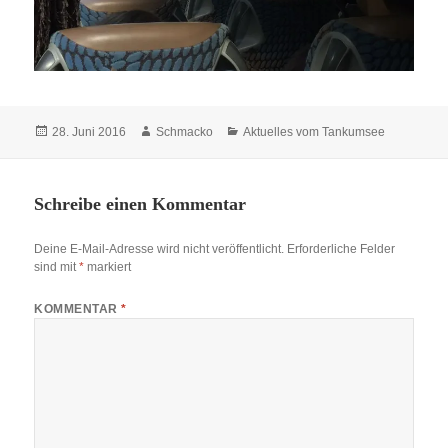
Veröffentlicht
Autor
Kategorien
28. Juni 2016
Schmacko
Aktuelles vom Tankumsee
am
Schreibe einen Kommentar
Deine E-Mail-Adresse wird nicht veröffentlicht.
Erforderliche Felder
sind mit
*
markiert
KOMMENTAR
*