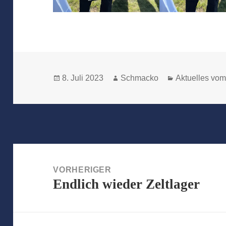
Veröffentlicht
Autor
Kategorien
8. Juli 2023
Schmacko
Aktuelles vom
am
Beitragsnavigation
VORHERIGER
Endlich wieder Zeltlager
Vorheriger
Beitrag: