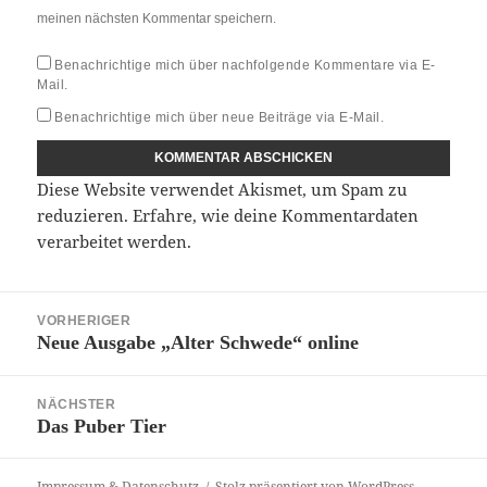
meinen nächsten Kommentar speichern.
Benachrichtige mich über nachfolgende Kommentare via E-
Mail.
Benachrichtige mich über neue Beiträge via E-Mail.
Diese Website verwendet Akismet, um Spam zu
reduzieren.
Erfahre, wie deine Kommentardaten
verarbeitet werden.
Beitragsnavigation
VORHERIGER
Neue Ausgabe „Alter Schwede“ online
Vorheriger
Beitrag:
NÄCHSTER
Das Puber Tier
Nächster
Beitrag:
Impressum & Datenschutz
Stolz präsentiert von WordPress