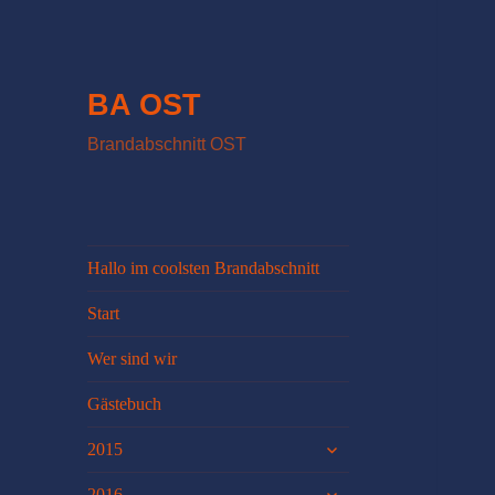
BA OST
Brandabschnitt OST
Hallo im coolsten Brandabschnitt
Start
Wer sind wir
Gästebuch
untermenü
2015
öffnen
untermenü
2016