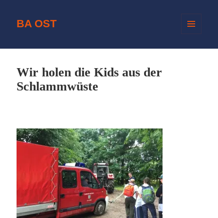
BA OST
MENÜ
UND
WIDGETS
Wir holen die Kids aus der
Schlammwüste