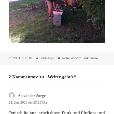
Veröffentlicht
Autor
Kategorien
23. Juni 2016
Schmacko
Aktuelles vom Tankumsee
am
2 Kommentare zu „Weiter geht’s“
sagt:
Alexander Sorge
23. Juni 2016 um 23:26 Uhr
Typisch Roland, arbeitshose, Funk und flipflops und