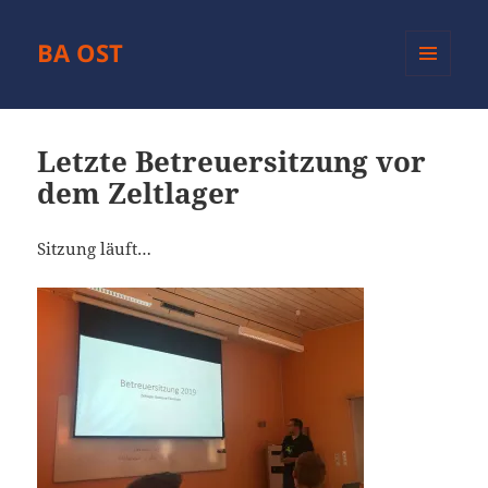
BA OST
MENÜ
UND
WIDGETS
Letzte Betreuersitzung vor
dem Zeltlager
Sitzung läuft…