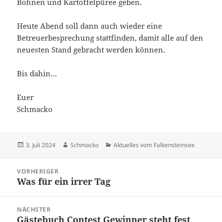
Bohnen und Kartoffelpüree geben.
Heute Abend soll dann auch wieder eine
Betreuerbesprechung stattfinden, damit alle auf den
neuesten Stand gebracht werden können.
Bis dahin…
Euer
Schmacko
Veröffentlicht
Autor
Kategorien
3. Juli 2024
Schmacko
Aktuelles vom Falkensteinsee
am
Beitragsnavigation
VORHERIGER
Was für ein irrer Tag
Vorheriger
Beitrag:
NÄCHSTER
Gästebuch Contest Gewinner steht fest
Nächster