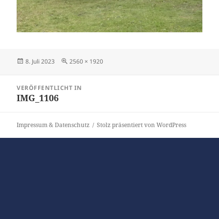
Veröffentlicht
Originalgröße
8. Juli 2023
2560 × 1920
am
Beitragsnavigation
VERÖFFENTLICHT IN
IMG_1106
Impressum & Datenschutz
Stolz präsentiert von WordPress