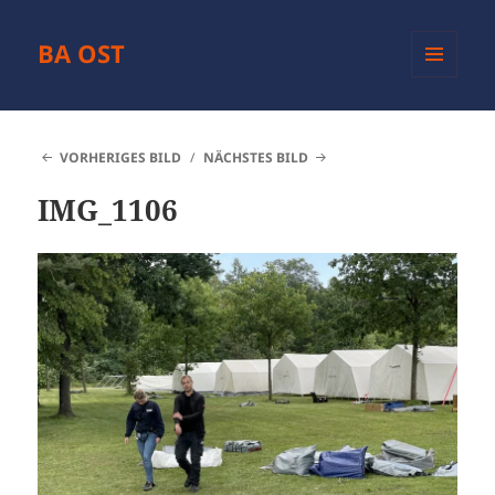
BA OST
MENÜ
UND
WIDGETS
VORHERIGES BILD
NÄCHSTES BILD
IMG_1106