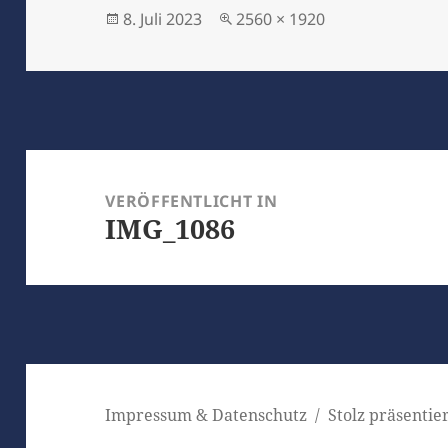
Veröffentlicht
Originalgröße
8. Juli 2023
2560 × 1920
am
Beitragsnavigation
VERÖFFENTLICHT IN
IMG_1086
Impressum & Datenschutz
Stolz präsenti