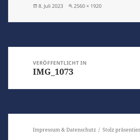
Veröffentlicht
Originalgröße
8. Juli 2023
2560 × 1920
am
Beitragsnavigation
VERÖFFENTLICHT IN
IMG_1073
Impressum & Datenschutz
Stolz präsenti