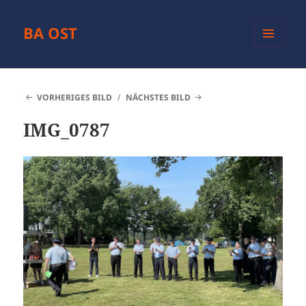
BA OST
MENÜ
UND
WIDGETS
VORHERIGES BILD
NÄCHSTES BILD
IMG_0787