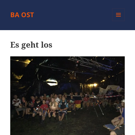
BA OST
MENÜ
UND
WIDGETS
Es geht los