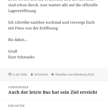
sind schon durch, nun warten alle auf die offizielle
Lagereröffnung.
Ich schreibe nachher nochmal und versorge Euch
mit Fotos von der Eröffnung.
Bis dahin…
Gruß
Euer Schmacko
Veröffentlicht
Autor
Kategorien
4. Juli 2026
Schmacko
Aktuelles aus Eilenburg 2026
am
Beitragsnavigation
VORHERIGER
Auch der letzte Bus hat sein Ziel erreicht
Vorheriger
Beitrag:
NÄCHSTER