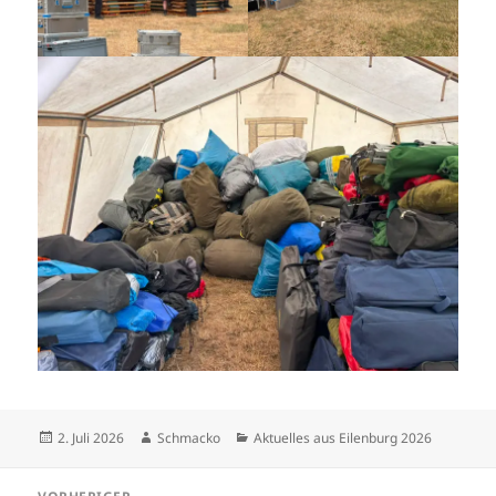
Veröffentlicht
Autor
Kategorien
2. Juli 2026
Schmacko
Aktuelles aus Eilenburg 2026
am
Beitragsnavigation