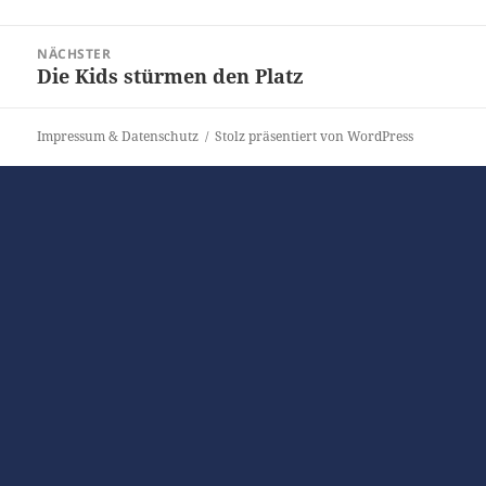
Beitrag:
NÄCHSTER
Die Kids stürmen den Platz
Nächster
Beitrag:
Impressum & Datenschutz
Stolz präsentiert von WordPress