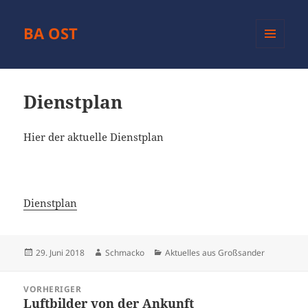
BA OST
MENÜ
UND
WIDGETS
Dienstplan
Hier der aktuelle Dienstplan
Dienstplan
Veröffentlicht
Autor
Kategorien
29. Juni 2018
Schmacko
Aktuelles aus Großsander
am
Beitragsnavigation
VORHERIGER
Luftbilder von der Ankunft
Vorheriger