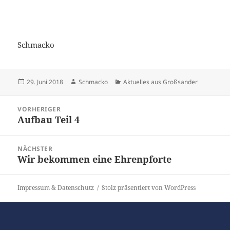
Schmacko
Veröffentlicht
Autor
Kategorien
29. Juni 2018
Schmacko
Aktuelles aus Großsander
am
Beitragsnavigation
VORHERIGER
Aufbau Teil 4
Vorheriger
Beitrag:
NÄCHSTER
Wir bekommen eine Ehrenpforte
Nächster
Beitrag:
Impressum & Datenschutz
Stolz präsentiert von WordPress