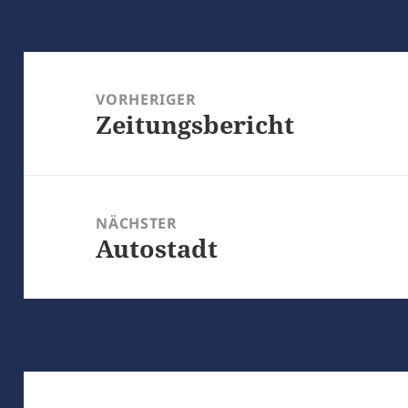
Beitragsnavigation
VORHERIGER
Zeitungsbericht
Vorheriger
Beitrag:
NÄCHSTER
Autostadt
Nächster
Beitrag: