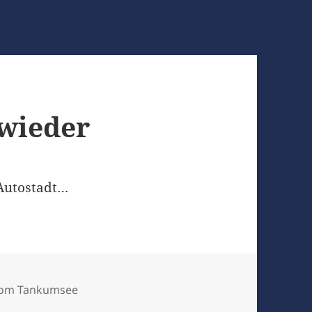
 wieder
 Autostadt…
 vom Tankumsee