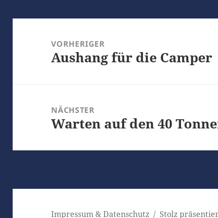
Beitragsnavigation
VORHERIGER
Aushang für die Camper
Vorheriger
Beitrag:
NÄCHSTER
Warten auf den 40 Tonne
Nächster
Beitrag:
Impressum & Datenschutz
Stolz präsenti